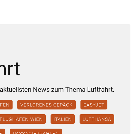
hrt
e aktuellsten News zum Thema Luftfahrt.
FEN
VERLORENES GEPÄCK
EASYJET
FLUGHAFEN WIEN
ITALIEN
LUFTHANSA
E
PASSAGIERZAHLEN