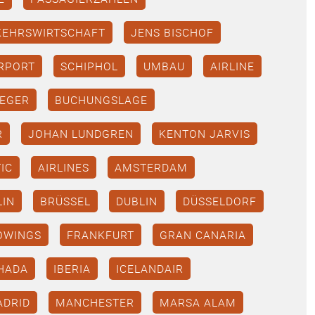
KEHRSWIRTSCHAFT
JENS BISCHOF
RPORT
SCHIPHOL
UMBAU
AIRLINE
IEGER
BUCHUNGSLAGE
R
JOHAN LUNDGREN
KENTON JARVIS
TIC
AIRLINES
AMSTERDAM
LIN
BRÜSSEL
DUBLIN
DÜSSELDORF
OWINGS
FRANKFURT
GRAN CANARIA
HADA
IBERIA
ICELANDAIR
ADRID
MANCHESTER
MARSA ALAM