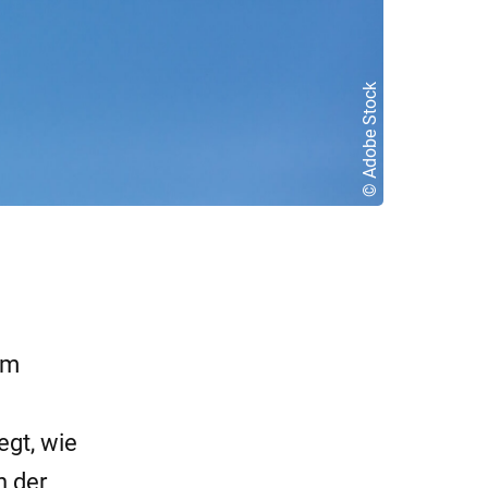
© Adobe Stock
m
egt, wie
n der