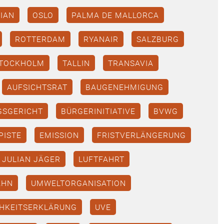
IAN
OSLO
PALMA DE MALLORCA
ROTTERDAM
RYANAIR
SALZBURG
TOCKHOLM
TALLIN
TRANSAVIA
AUFSICHTSRAT
BAUGENEHMIGUNG
GSGERICHT
BÜRGERINITIATIVE
BVWG
PISTE
EMISSION
FRISTVERLÄNGERUNG
JULIAN JÄGER
LUFTFAHRT
AHN
UMWELTORGANISATION
HKEITSERKLÄRUNG
UVE