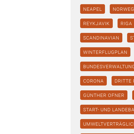
NEAPEL
NORWEG
REYKJAVIK
RIGA
SCANDINAVIAN
S
WINTERFLUGPLAN
BUNDESVERWALTUN
CORONA
DRITTE 
GÜNTHER OFNER
START- UND LANDEB
UMWELTVERTRÄGLIC