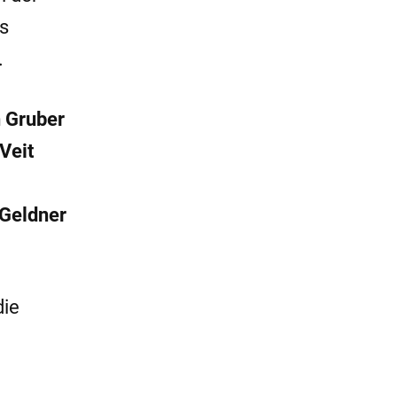
s
.
h Gruber
Veit
Geldner
die