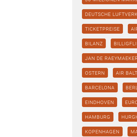
DEUTSCHE LUFTVER
TICKETPREISE
AI
BILANZ
BILLIGFL
JAN DE RAEYMAEKE
OSTERN
AIR BAL
BARCELONA
BER
EINDHOVEN
EUR
HAMBURG
HURG
KOPENHAGEN
M