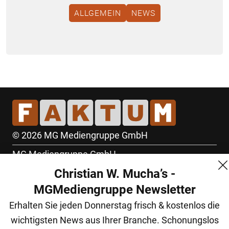
ALLGEMEIN
NEWS
© 2026 MG Mediengruppe GmbH
MG Mediengruppe GmbH
Christian W. Mucha’s -
Burgring 1/7
MGMediengruppe Newsletter
1010 Wien
Erhalten Sie jeden Donnerstag frisch & kostenlos die
+43 (1) 522 14 14
wichtigsten News aus Ihrer Branche. Schonungslos
office@mgmedien.at