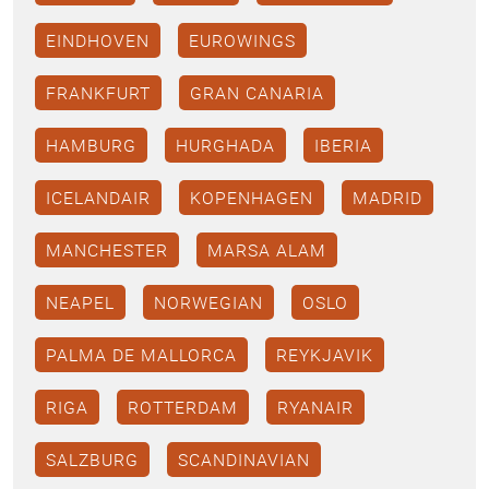
EINDHOVEN
EUROWINGS
FRANKFURT
GRAN CANARIA
HAMBURG
HURGHADA
IBERIA
ICELANDAIR
KOPENHAGEN
MADRID
MANCHESTER
MARSA ALAM
NEAPEL
NORWEGIAN
OSLO
PALMA DE MALLORCA
REYKJAVIK
RIGA
ROTTERDAM
RYANAIR
SALZBURG
SCANDINAVIAN