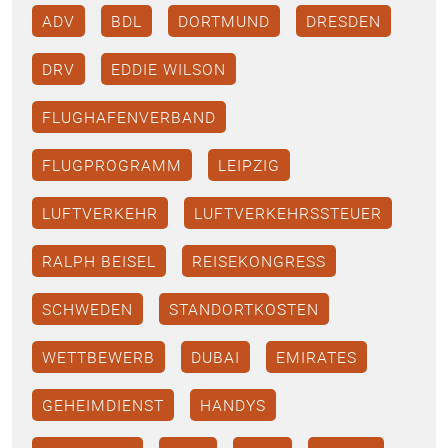
ADV
BDL
DORTMUND
DRESDEN
DRV
EDDIE WILSON
FLUGHAFENVERBAND
FLUGPROGRAMM
LEIPZIG
LUFTVERKEHR
LUFTVERKEHRSSTEUER
RALPH BEISEL
REISEKONGRESS
SCHWEDEN
STANDORTKOSTEN
WETTBEWERB
DUBAI
EMIRATES
GEHEIMDIENST
HANDYS