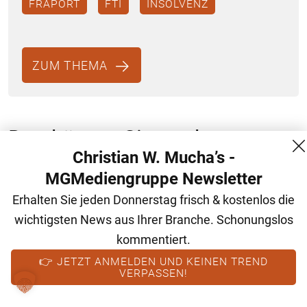
FRAPORT
FTI
INSOLVENZ
ZUM THEMA
Das könnte Sie auch
Christian W. Mucha’s -
interessieren
MGMediengruppe Newsletter
Erhalten Sie jeden Donnerstag frisch & kostenlos die
wichtigsten News aus Ihrer Branche. Schonungslos
kommentiert.
👉 JETZT ANMELDEN UND KEINEN TREND
VERPASSEN!