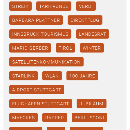
STREIK
TARIFRUNDE
VERDI
BARBARA PLATTNER
DIREKTFLUG
INNSBRUCK TOURISMUS
LANDESRAT
MARIO GERBER
TIROL
WINTER
SATELLITENKOMMUNIKATION
STARLINK
WLAN
100 JAHRE
AIRPORT STUTTGART
FLUGHAFEN STUTTGART
JUBILÄUM
MAECKES
RAPPER
BERLUSCONI