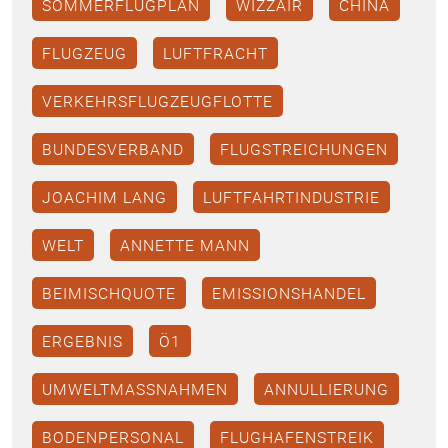
SOMMERFLUGPLAN
WIZZAIR
CHINA
FLUGZEUG
LUFTFRACHT
VERKEHRSFLUGZEUGFLOTTE
BUNDESVERBAND
FLUGSTREICHUNGEN
JOACHIM LANG
LUFTFAHRTINDUSTRIE
WELT
ANNETTE MANN
BEIMISCHQUOTE
EMISSIONSHANDEL
ERGEBNIS
Ö1
UMWELTMASSNAHMEN
ANNULLIERUNG
BODENPERSONAL
FLUGHAFENSTREIK