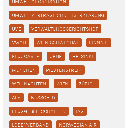
UMWELTORGANISATION
UMWELTVERTRÄGLICHKEITSERKLÄRUNG
UVE
VERWALTUNGSGERICHTSHOF
VWGH
WIEN-SCHWECHAT
FINNAIR
FLUGGÄSTE
GENF
HELSINKI
MÜNCHEN
PILOTENSTREIK
WEIHNACHTEN
WIEN
ZÜRICH
ALA
BUSSGELD
FLUGGESELLSCHAFTEN
IAG
LOBBYVERBAND
NORWEGIAN AIR