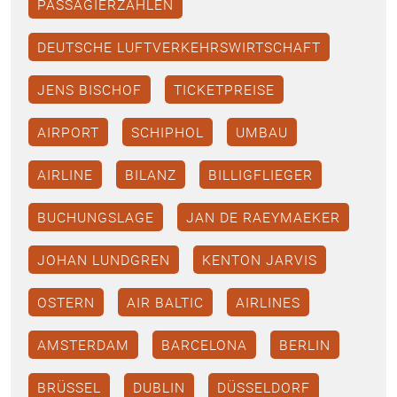
PASSAGIERZAHLEN
DEUTSCHE LUFTVERKEHRSWIRTSCHAFT
JENS BISCHOF
TICKETPREISE
AIRPORT
SCHIPHOL
UMBAU
AIRLINE
BILANZ
BILLIGFLIEGER
BUCHUNGSLAGE
JAN DE RAEYMAEKER
JOHAN LUNDGREN
KENTON JARVIS
OSTERN
AIR BALTIC
AIRLINES
AMSTERDAM
BARCELONA
BERLIN
BRÜSSEL
DUBLIN
DÜSSELDORF