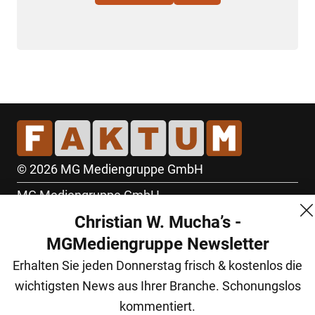
© 2026 MG Mediengruppe GmbH
MG Mediengruppe GmbH
Christian W. Mucha’s -
Burgring 1/7
MGMediengruppe Newsletter
1010 Wien
Erhalten Sie jeden Donnerstag frisch & kostenlos die
+43 (1) 522 14 14
wichtigsten News aus Ihrer Branche. Schonungslos
office@mgmedien.at
kommentiert.