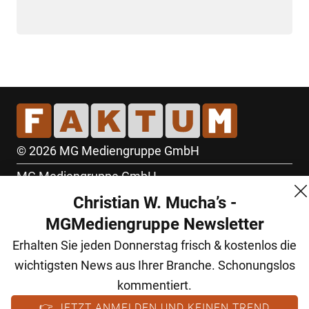
© 2026 MG Mediengruppe GmbH
MG Mediengruppe GmbH
Christian W. Mucha’s -
Burgring 1/7
MGMediengruppe Newsletter
1010 Wien
Erhalten Sie jeden Donnerstag frisch & kostenlos die
+43 (1) 522 14 14
wichtigsten News aus Ihrer Branche. Schonungslos
office@mgmedien.at
kommentiert.
Kontakt
👉 JETZT ANMELDEN UND KEINEN TREND