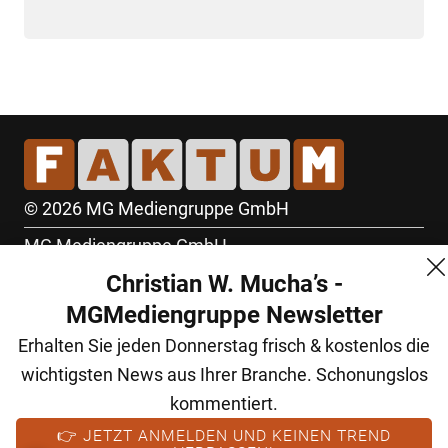
© 2026 MG Mediengruppe GmbH
MG Mediengruppe GmbH
Christian W. Mucha’s -
Burgring 1/7
MGMediengruppe Newsletter
1010 Wien
Erhalten Sie jeden Donnerstag frisch & kostenlos die
+43 (1) 522 14 14
wichtigsten News aus Ihrer Branche. Schonungslos
office@mgmedien.at
kommentiert.
Kontakt
👉 JETZT ANMELDEN UND KEINEN TREND