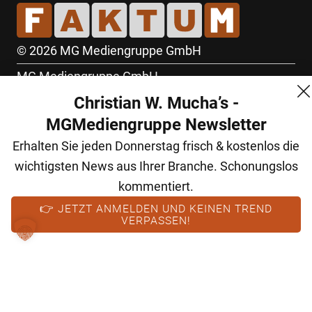
© 2026 MG Mediengruppe GmbH
MG Mediengruppe GmbH
Christian W. Mucha’s -
Burgring 1/7
MGMediengruppe Newsletter
1010 Wien
Erhalten Sie jeden Donnerstag frisch & kostenlos die
+43 (1) 522 14 14
wichtigsten News aus Ihrer Branche. Schonungslos
office@mgmedien.at
kommentiert.
Kontakt
👉 JETZT ANMELDEN UND KEINEN TREND
VERPASSEN!
AGB
Datenschutz
Impressum
FM (Archiv)