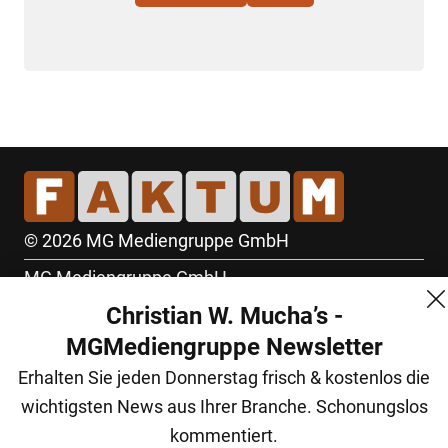
© 2026 MG Mediengruppe GmbH
MG Mediengruppe GmbH
Christian W. Mucha’s -
Burgring 1/7
MGMediengruppe Newsletter
1010 Wien
Erhalten Sie jeden Donnerstag frisch & kostenlos die
+43 (1) 522 14 14
wichtigsten News aus Ihrer Branche. Schonungslos
office@mgmedien.at
kommentiert.