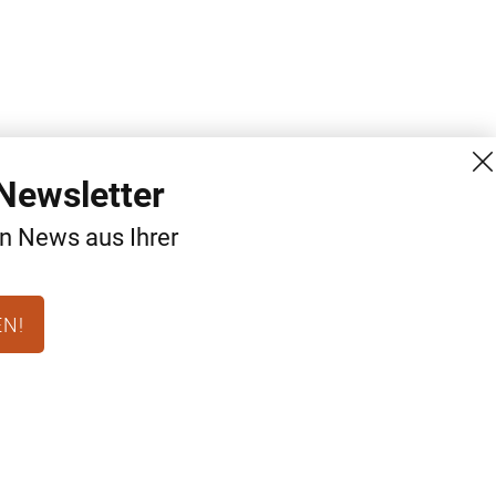
Newsletter
en News aus Ihrer
EN!
MG Mediengruppe GmbH
Kontakt
Burgring 1/7
AGB
1010 Wien
Datenschutz