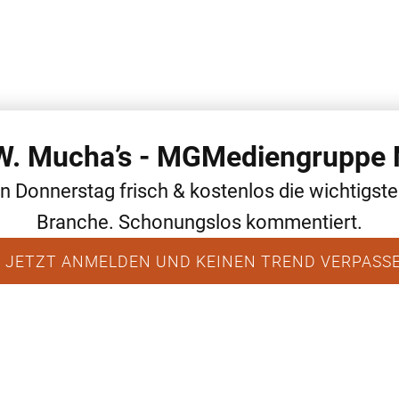
 W. Mucha’s - MGMediengruppe 
WEITERE THEMEN
ALLGEMEIN
NEWS
en Donnerstag frisch & kostenlos die wichtigst
Branche. Schonungslos kommentiert.
 JETZT ANMELDEN UND KEINEN TREND VERPASS