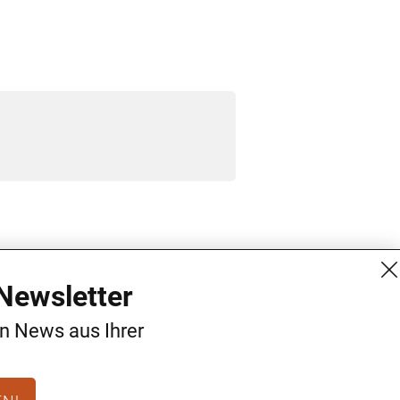
MG Mediengruppe GmbH
Kontakt
Newsletter
Burgring 1/7
AGB
en News aus Ihrer
1010 Wien
Datenschutz
+43 (1) 522 14 14
Impressum