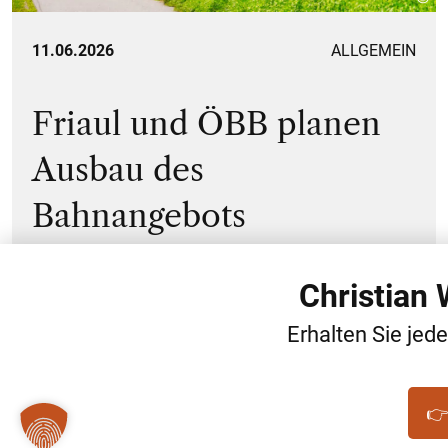
11.06.2026
ALLGEMEIN
Friaul und ÖBB planen
Ausbau des
Bahnangebots
Christian
1
…
10
11
12
…
12
Erhalten Sie jed
6
👉