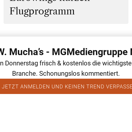
Flugprogramm
 W. Mucha’s - MGMediengruppe 
WEITERE THEMEN
ALLGEMEIN
NEWS
en Donnerstag frisch & kostenlos die wichtigst
Branche. Schonungslos kommentiert.
 JETZT ANMELDEN UND KEINEN TREND VERPASS