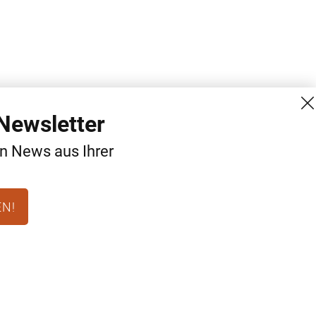
Newsletter
en News aus Ihrer
EN!
MG Mediengruppe GmbH
Kontakt
Burgring 1/7
AGB
1010 Wien
Datenschutz