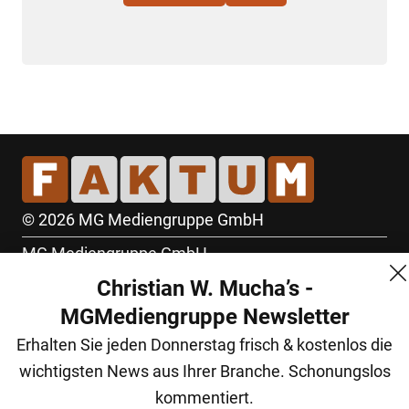
© 2026 MG Mediengruppe GmbH
MG Mediengruppe GmbH
Christian W. Mucha’s -
Burgring 1/7
MGMediengruppe Newsletter
1010 Wien
Erhalten Sie jeden Donnerstag frisch & kostenlos die
+43 (1) 522 14 14
wichtigsten News aus Ihrer Branche. Schonungslos
office@mgmedien.at
kommentiert.