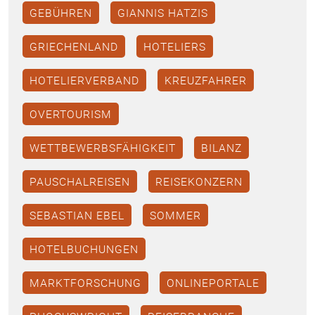
GEBÜHREN
GIANNIS HATZIS
GRIECHENLAND
HOTELIERS
HOTELIERVERBAND
KREUZFAHRER
OVERTOURISM
WETTBEWERBSFÄHIGKEIT
BILANZ
PAUSCHALREISEN
REISEKONZERN
SEBASTIAN EBEL
SOMMER
HOTELBUCHUNGEN
MARKTFORSCHUNG
ONLINEPORTALE