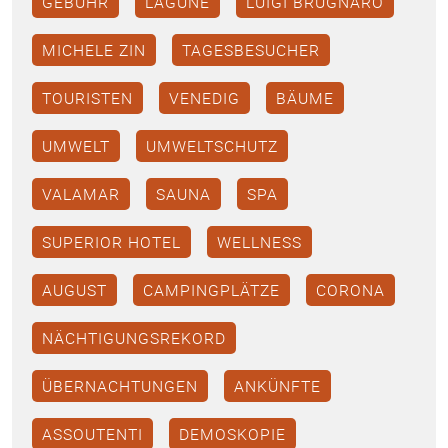
GEBÜHR
LAGUNE
LUIGI BRUGNARO
MICHELE ZIN
TAGESBESUCHER
TOURISTEN
VENEDIG
BÄUME
UMWELT
UMWELTSCHUTZ
VALAMAR
SAUNA
SPA
SUPERIOR HOTEL
WELLNESS
AUGUST
CAMPINGPLÄTZE
CORONA
NÄCHTIGUNGSREKORD
ÜBERNACHTUNGEN
ANKÜNFTE
ASSOUTENTI
DEMOSKOPIE