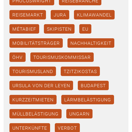
PHOCUSWRIGHT
REISEBRANCHE
REISEMARKT
JURA
KLIMAWANDEL
MÉTABIEF
SKIPISTEN
EU
MOBILITÄTSTRÄGER
NACHHALTIGKEIT
ÖHV
TOURISMUSKOMMISSAR
TOURISMUSLAND
TZITZIKOSTAS
URSULA VON DER LEYEN
BUDAPEST
KURZZEITMIETEN
LÄRMBELÄSTIGUNG
MÜLLBELÄSTIGUNG
UNGARN
UNTERKÜNFTE
VERBOT