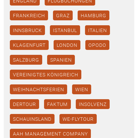
ENGLAND
FLUGBUCHUNGEN
FRANKREICH
GRAZ
HAMBURG
INNSBRUCK
ISTANBUL
ITALIEN
KLAGENFURT
LONDON
OPODO
SALZBURG
SPANIEN
VEREINIGTES KÖNIGREICH
WEIHNACHTSFERIEN
WIEN
DERTOUR
FAKTUM
INSOLVENZ
SCHAUINSLAND
WE-FLYTOUR
AAH MANAGEMENT COMPANY