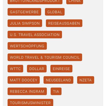
BRUTTOINLANDSPRODUKT
CHINA
GASTGEWERBE
GLOBAL
JULIA SIMPSON
REISEAUSGABEN
U.S. TRAVEL ASSOCIATION
WERTSCHÖPFUNG
WORLD TRAVEL & TOURISM COUNCIL
WTTC
DOLLAR
EINREISE
MATT DOOCEY
NEUSEELAND
NZETA
REBECCA INGRAM
TIA
TOURISMUSMINISTER