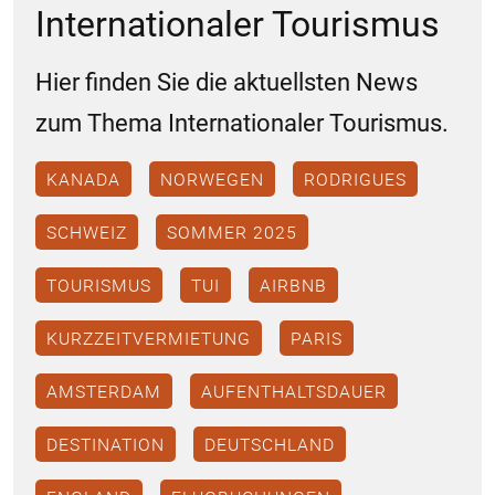
Internationaler Tourismus
Hier finden Sie die aktuellsten News
zum Thema Internationaler Tourismus.
KANADA
NORWEGEN
RODRIGUES
SCHWEIZ
SOMMER 2025
TOURISMUS
TUI
AIRBNB
KURZZEITVERMIETUNG
PARIS
AMSTERDAM
AUFENTHALTSDAUER
DESTINATION
DEUTSCHLAND