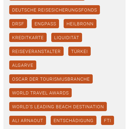
DEUTSCHE REISESICHERUNGSFONDS
DRSF
ENGPASS
HEILBRONN
KREDITKARTE
LIQUIDITÄT
REISEVERANSTALTER
TÜRKEI
ALGARVE
OSCAR DER TOURISMUSBRANCHE
WORLD TRAVEL AWARDS
WORLD’S LEADING BEACH DESTINATION
ALI ARNAOUT
ENTSCHÄDIGUNG
FTI