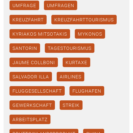
UMFRAGE
UMFRAGEN
KREUZFAHRT
KREUZFAHRTTOURISMUS
KYRIAKOS MITSOTAKIS
MYKONOS
SANTORIN
TAGESTOURISMUS
JAUME COLLBONI
KURTAXE
SALVADOR ILLA
AIRLINES
FLUGGESELLSCHAFT
FLUGHAFEN
GEWERKSCHAFT
STREIK
ARBEITSPLATZ