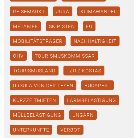
REISEMARKT
JURA
KLIMAWANDEL
MÉTABIEF
SKIPISTEN
EU
MOBILITÄTSTRÄGER
NACHHALTIGKEIT
ÖHV
TOURISMUSKOMMISSAR
TOURISMUSLAND
TZITZIKOSTAS
URSULA VON DER LEYEN
BUDAPEST
KURZZEITMIETEN
LÄRMBELÄSTIGUNG
MÜLLBELÄSTIGUNG
UNGARN
UNTERKÜNFTE
VERBOT