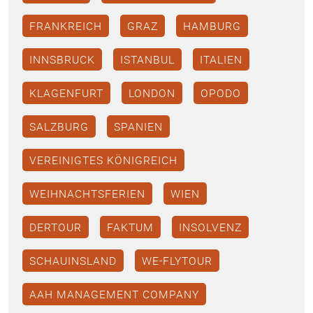
FRANKREICH
GRAZ
HAMBURG
INNSBRUCK
ISTANBUL
ITALIEN
KLAGENFURT
LONDON
OPODO
SALZBURG
SPANIEN
VEREINIGTES KÖNIGREICH
WEIHNACHTSFERIEN
WIEN
DERTOUR
FAKTUM
INSOLVENZ
SCHAUINSLAND
WE-FLYTOUR
AAH MANAGEMENT COMPANY