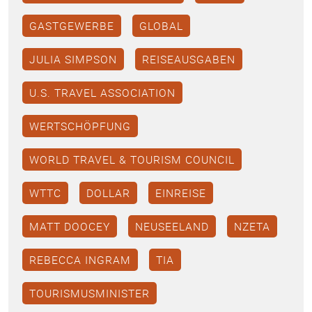
GASTGEWERBE
GLOBAL
JULIA SIMPSON
REISEAUSGABEN
U.S. TRAVEL ASSOCIATION
WERTSCHÖPFUNG
WORLD TRAVEL & TOURISM COUNCIL
WTTC
DOLLAR
EINREISE
MATT DOOCEY
NEUSEELAND
NZETA
REBECCA INGRAM
TIA
TOURISMUSMINISTER