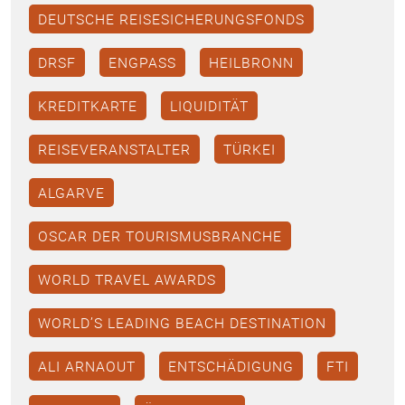
DEUTSCHE REISESICHERUNGSFONDS
DRSF
ENGPASS
HEILBRONN
KREDITKARTE
LIQUIDITÄT
REISEVERANSTALTER
TÜRKEI
ALGARVE
OSCAR DER TOURISMUSBRANCHE
WORLD TRAVEL AWARDS
WORLD’S LEADING BEACH DESTINATION
ALI ARNAOUT
ENTSCHÄDIGUNG
FTI