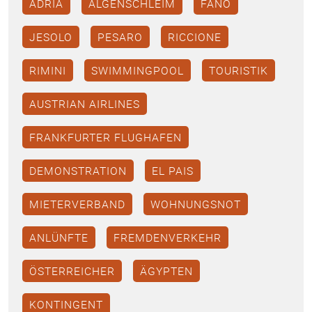
ADRIA
ALGENSCHLEIM
FANO
JESOLO
PESARO
RICCIONE
RIMINI
SWIMMINGPOOL
TOURISTIK
AUSTRIAN AIRLINES
FRANKFURTER FLUGHAFEN
DEMONSTRATION
EL PAIS
MIETERVERBAND
WOHNUNGSNOT
ANLÜNFTE
FREMDENVERKEHR
ÖSTERREICHER
ÄGYPTEN
KONTINGENT