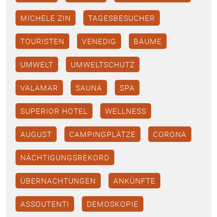
MICHELE ZIN
TAGESBESUCHER
TOURISTEN
VENEDIG
BÄUME
UMWELT
UMWELTSCHUTZ
VALAMAR
SAUNA
SPA
SUPERIOR HOTEL
WELLNESS
AUGUST
CAMPINGPLÄTZE
CORONA
NÄCHTIGUNGSREKORD
ÜBERNACHTUNGEN
ANKÜNFTE
ASSOUTENTI
DEMOSKOPIE