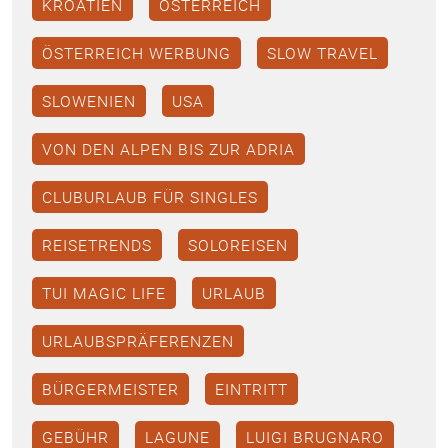
KROATIEN
ÖSTERREICH
ÖSTERREICH WERBUNG
SLOW TRAVEL
SLOWENIEN
USA
VON DEN ALPEN BIS ZUR ADRIA
CLUBURLAUB FÜR SINGLES
REISETRENDS
SOLOREISEN
TUI MAGIC LIFE
URLAUB
URLAUBSPRÄFERENZEN
BÜRGERMEISTER
EINTRITT
GEBÜHR
LAGUNE
LUIGI BRUGNARO