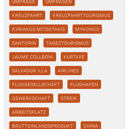
UMFRAGE
UMFRAGEN
KREUZFAHRT
KREUZFAHRTTOURISMUS
KYRIAKOS MITSOTAKIS
MYKONOS
SANTORIN
TAGESTOURISMUS
JAUME COLLBONI
KURTAXE
SALVADOR ILLA
AIRLINES
FLUGGESELLSCHAFT
FLUGHAFEN
GEWERKSCHAFT
STREIK
ARBEITSPLATZ
BRUTTOINLANDSPRODUKT
CHINA