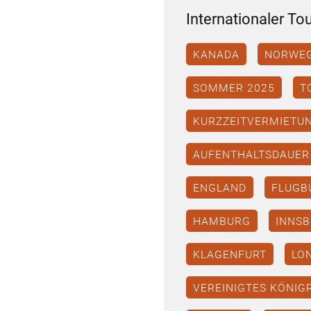
Internationaler To
KANADA
NORWE
SOMMER 2025
T
KURZZEITVERMIETU
AUFENTHALTSDAUER
ENGLAND
FLUGB
HAMBURG
INNS
KLAGENFURT
LO
VEREINIGTES KÖNIG