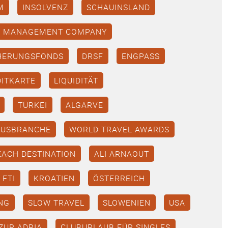
M
INSOLVENZ
SCHAUINSLAND
H MANAGEMENT COMPANY
CHERUNGSFONDS
DRSF
ENGPASS
ITKARTE
LIQUIDITÄT
TÜRKEI
ALGARVE
MUSBRANCHE
WORLD TRAVEL AWARDS
EACH DESTINATION
ALI ARNAOUT
FTI
KROATIEN
ÖSTERREICH
NG
SLOW TRAVEL
SLOWENIEN
USA
ZUR ADRIA
CLUBURLAUB FÜR SINGLES