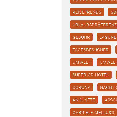
REISETRENDS
SO
URLAUBSPRÄFEREN
GEBÜHR
LAGUNE
TAGESBESUCHER
UMWELT
UMWELT
SUPERIOR HOTEL
CORONA
NÄCHTI
ANKÜNFTE
ASSO
GABRIELE MELLUSO