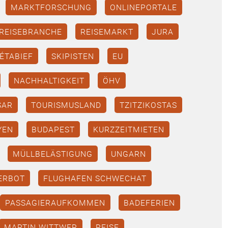
MARKTFORSCHUNG
ONLINEPORTALE
REISEBRANCHE
REISEMARKT
JURA
ÉTABIEF
SKIPISTEN
EU
NACHHALTIGKEIT
ÖHV
SAR
TOURISMUSLAND
TZITZIKOSTAS
YEN
BUDAPEST
KURZZEITMIETEN
MÜLLBELÄSTIGUNG
UNGARN
ERBOT
FLUGHAFEN SCHWECHAT
PASSAGIERAUFKOMMEN
BADEFERIEN
MARTIN WITTWER
REISE