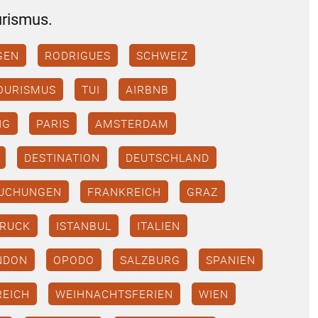
urismus.
GEN
RODRIGUES
SCHWEIZ
OURISMUS
TUI
AIRBNB
NG
PARIS
AMSTERDAM
DESTINATION
DEUTSCHLAND
UCHUNGEN
FRANKREICH
GRAZ
BRUCK
ISTANBUL
ITALIEN
NDON
OPODO
SALZBURG
SPANIEN
REICH
WEIHNACHTSFERIEN
WIEN