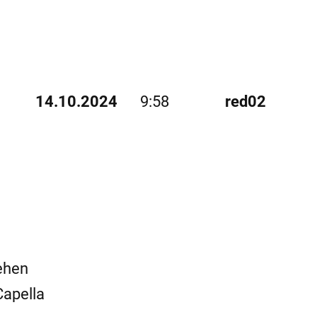
14.10.2024
9:58
red02
ehen
Capella