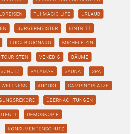
LOREISEN
TUI MAGIC LIFE
URLAUB
ZEN
BÜRGERMEISTER
EINTRITT
LUIGI BRUGNARO
MICHELE ZIN
TOURISTEN
VENEDIG
BÄUME
SCHUTZ
VALAMAR
SAUNA
SPA
WELLNESS
AUGUST
CAMPINGPLÄTZE
GUNGSREKORD
ÜBERNACHTUNGEN
UTENTI
DEMOSKOPIE
KONSUMENTENSCHUTZ