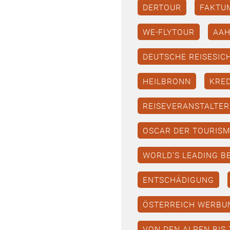
DERTOUR
FAKTU
WE-FLYTOUR
AA
DEUTSCHE REISESI
HEILBRONN
KRED
REISEVERANSTALTER
OSCAR DER TOURIS
WORLD’S LEADING B
ENTSCHÄDIGUNG
ÖSTERREICH WERBU
VON DEN ALPEN BIS 