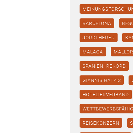
MEINUNGSFORSCHU
BARCELONA
BES
JORDI HEREU
KA
MALAGA
MALLO
SPANIEN. REKORD
GIANNIS HATZIS
HOTELIERVERBAND
WETTBEWERBSFÄHIG
REISEKONZERN
S