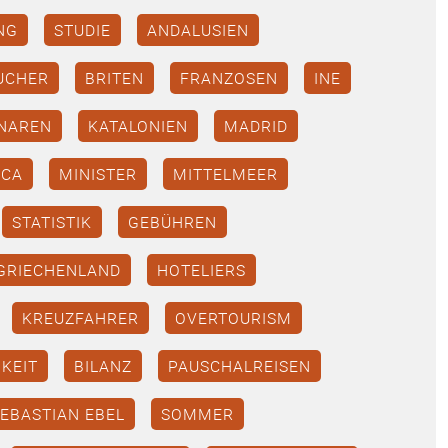
NG
STUDIE
ANDALUSIEN
UCHER
BRITEN
FRANZOSEN
INE
NAREN
KATALONIEN
MADRID
RCA
MINISTER
MITTELMEER
STATISTIK
GEBÜHREN
GRIECHENLAND
HOTELIERS
KREUZFAHRER
OVERTOURISM
KEIT
BILANZ
PAUSCHALREISEN
EBASTIAN EBEL
SOMMER